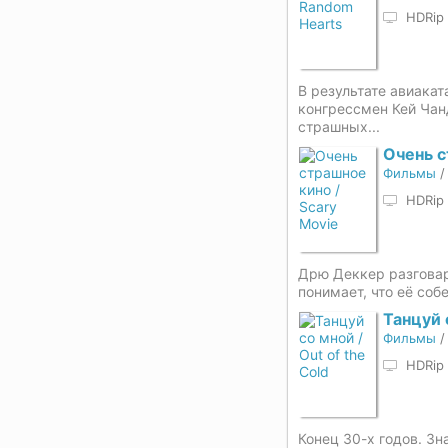
HDRip
В результате авиака
конгрессмен Кей Чан
страшных...
Очень с
Фильмы
HDRip
Дрю Деккер разговар
понимает, что её соб
Танцуй 
Фильмы
HDRip
Конец 30-х годов. З