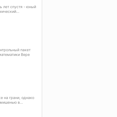
ь лет спустя - юный
мический...
онтрольный пакет
 математики Вере
е на грани, однако
мишенью в...