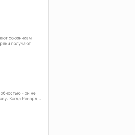
дают союзникам
оряки получают
обностью - он не
ову. Когда Ренард...