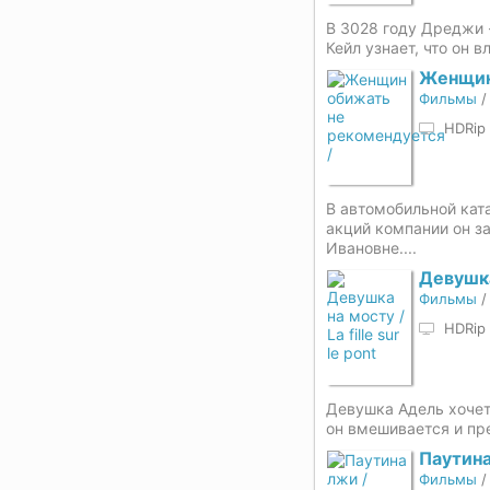
В 3028 году Дреджи 
Кейл узнает, что он 
Женщин
Фильмы
HDRip
В автомобильной кат
акций компании он з
Ивановне....
Девушка
Фильмы
HDRip
Девушка Адель хочет 
он вмешивается и пр
Паутина
Фильмы