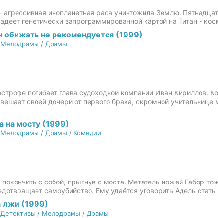
- агрессивная инопланетная раса уничтожила Землю. Пятнадцат
владеет генетически запрограммированной картой на Титан - кос
 обижать не рекомендуется (1999)
/
Мелодрамы
/
Драмы
астрофе погибает глава судоходной компании Иван Кириллов. К
авешает своей дочери от первого брака, скромной учительнице
 на мосту (1999)
/
Мелодрамы
/
Драмы
/
Комедии
покончить с собой, прыгнув с моста. Метатель ножей Габор тож
едотвращает самоубийство. Ему удаётся уговорить Адель стать 
 лжи (1999)
/
Детективы
/
Мелодрамы
/
Драмы