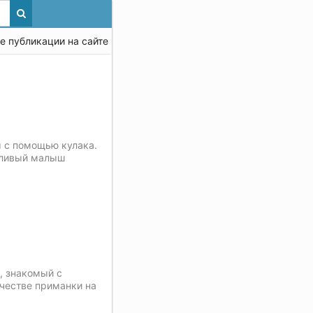
е публикации на сайте » Страница 842
ы с помощью кулака.
аливый малыш
, знакомый с
честве приманки на