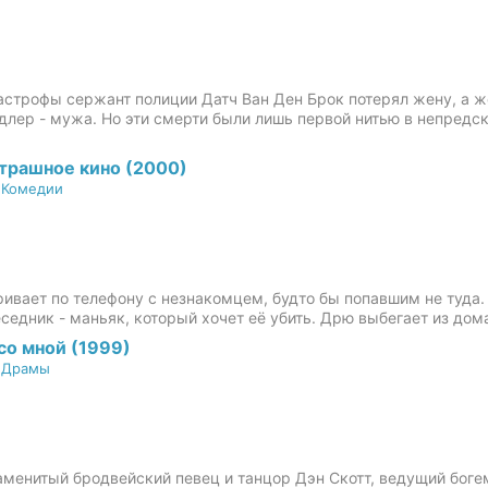
тастрофы сержант полиции Датч Ван Ден Брок потерял жену, а 
длер - мужа. Но эти смерти были лишь первой нитью в непредс
трашное кино (2000)
/
Комедии
ивает по телефону с незнакомцем, будто бы попавшим не туда.
еседник - маньяк, который хочет её убить. Дрю выбегает из дома,
со мной (1999)
/
Драмы
наменитый бродвейский певец и танцор Дэн Скотт, ведущий бог