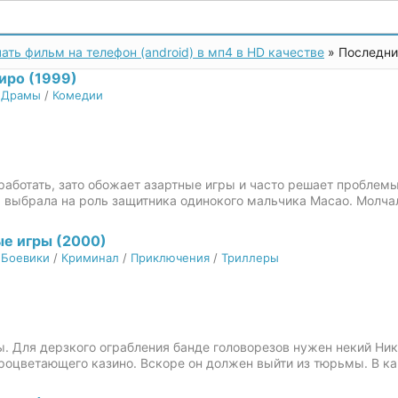
ать фильм на телефон (android) в мп4 в HD качестве
» Последни
иро (1999)
/
Драмы
/
Комедии
работать, зато обожает азартные игры и часто решает проблем
а выбрала на роль защитника одинокого мальчика Масао. Молч
е игры (2000)
/
Боевики
/
Криминал
/
Приключения
/
Триллеры
. Для дерзкого ограбления банде головорезов нужен некий Ник
роцветающего казино. Вскоре он должен выйти из тюрьмы. В ка