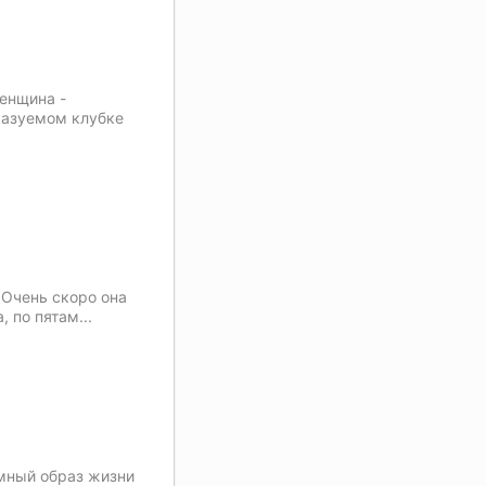
женщина -
казуемом клубке
 Очень скоро она
 по пятам...
емный образ жизни