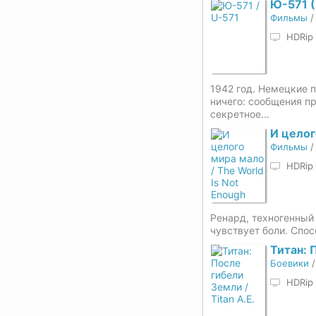
Ю-571 
Фильмы
HDRip
1942 год. Немецкие 
ничего: сообщения п
секретное...
И целог
Фильмы
HDRip
Ренард, техногенный
чувствует боли. Спосо
Титан: 
Боевики
HDRip