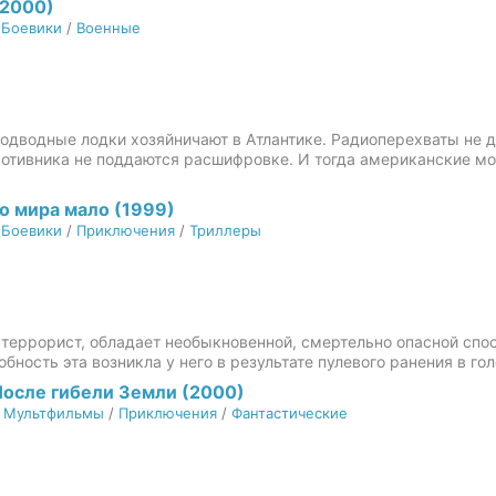
(2000)
/
Боевики
/
Военные
подводные лодки хозяйничают в Атлантике. Радиоперехваты не 
ротивника не поддаются расшифровке. И тогда американские м
о мира мало (1999)
/
Боевики
/
Приключения
/
Триллеры
 террорист, обладает необыкновенной, смертельно опасной спос
бность эта возникла у него в результате пулевого ранения в гол
После гибели Земли (2000)
/
Мультфильмы
/
Приключения
/
Фантастические