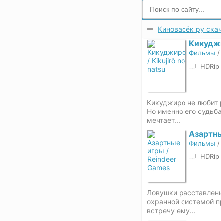
Киновасёк ру скач
Кикудж
Фильмы
HDRip
Кикуджиро не любит 
Но именно его судьб
мечтает...
Азартны
Фильмы
HDRip
Ловушки расставлены
охранной системой п
встречу ему...