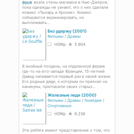
стоят возле стены магазина в Нью-Джерси,
пока однажды не узнают, что о них сделали
комикс «Пыхарь и Хроник». Комикс
собираются экранизировать, но
выплачивать...
Без удержу (2001)
Фильмы
/
Драмы
HDRip
5.904
В знойный полдень, на отдаленной ферме
где-то на юго-западе Франции, 15-летний
Давид напивается первый раз в своей жизни.
Его родные дяди, к которым он приехал на
каникулы, пригласили своих старых...
Железные леди (2000)
Фильмы
/
Драмы
/
Комедии
/
Спортивные
HDRip
6.236
Эти ребята имеют представление о том, что