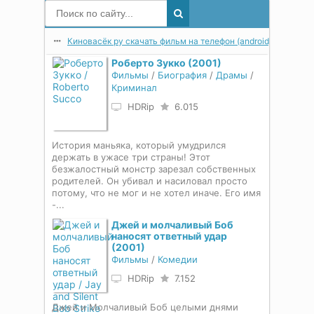
Киновасёк ру скачать фильм на телефон (android) в мп4 в 
Роберто Зукко (2001)
Фильмы
/
Биография
/
Драмы
/
Криминал
HDRip
6.015
История маньяка, который умудрился
держать в ужасе три страны! Этот
безжалостный монстр зарезал собственных
родителей. Он убивал и насиловал просто
потому, что не мог и не хотел иначе. Его имя
-...
Джей и молчаливый Боб
наносят ответный удар
(2001)
Фильмы
/
Комедии
HDRip
7.152
Джей и Молчаливый Боб целыми днями