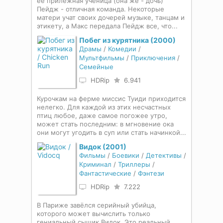
ее прилежная ученица (она же - дочь)
Пейдж - отличная команда. Некоторые
матери учат своих дочерей музыке, танцам и
этикету, а Макс передала Пейдж все, что...
Побег из курятника (2000)
Драмы
/
Комедии
/
Мультфильмы
/
Приключения
/
Семейные
HDRip
6.941
Курочкам на ферме миссис Туиди приходится
нелегко. Для каждой из этих несчастных
птиц любое, даже самое погожее утро,
может стать последним: в мгновение ока
они могут угодить в суп или стать начинкой...
Видок (2001)
Фильмы
/
Боевики
/
Детективы
/
Криминал
/
Триллеры
/
Фантастические
/
Фэнтези
HDRip
7.222
В Париже завёлся серийный убийца,
которого может вычислить только
гениальный сыщик Видок. Это реальный