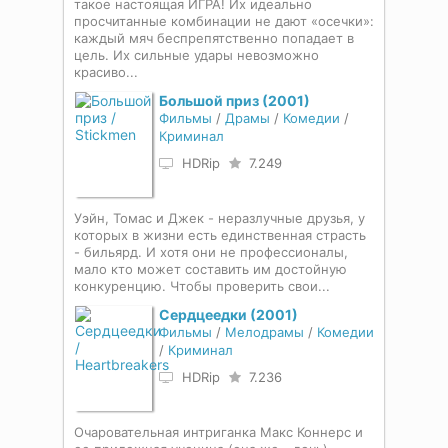
такое настоящая ИГРА! Их идеально
просчитанные комбинации не дают «осечки»:
каждый мяч беспрепятственно попадает в
цель. Их сильные удары невозможно
красиво...
Большой приз (2001)
Фильмы
/
Драмы
/
Комедии
/
Криминал
HDRip
7.249
Уэйн, Томас и Джек - неразлучные друзья, у
которых в жизни есть единственная страсть
- бильярд. И хотя они не профессионалы,
мало кто может составить им достойную
конкуренцию. Чтобы проверить свои...
Сердцеедки (2001)
Фильмы
/
Мелодрамы
/
Комедии
/
Криминал
HDRip
7.236
Очаровательная интриганка Макс Коннерс и