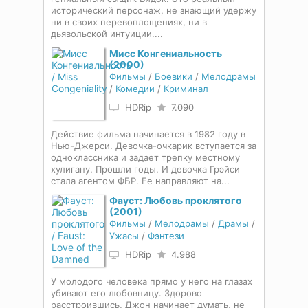
исторический персонаж, не знающий удержу
ни в своих перевоплощениях, ни в
дьявольской интуиции....
Мисс Конгениальность
(2000)
Фильмы
/
Боевики
/
Мелодрамы
/
Комедии
/
Криминал
HDRip
7.090
Действие фильма начинается в 1982 году в
Нью-Джерси. Девочка-очкарик вступается за
одноклассника и задает трепку местному
хулигану. Прошли годы. И девочка Грэйси
стала агентом ФБР. Ее направляют на...
Фауст: Любовь проклятого
(2001)
Фильмы
/
Мелодрамы
/
Драмы
/
Ужасы
/
Фэнтези
HDRip
4.988
У молодого человека прямо у него на глазах
убивают его любовницу. Здорово
расстроившись, Джон начинает думать, не