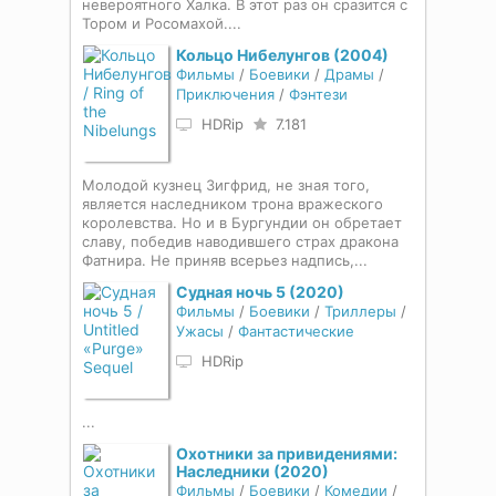
невероятного Халка. В этот раз он сразится с
Тором и Росомахой....
Кольцо Нибелунгов (2004)
Фильмы
/
Боевики
/
Драмы
/
Приключения
/
Фэнтези
HDRip
7.181
Молодой кузнец Зигфрид, не зная того,
является наследником трона вражеского
королевства. Но и в Бургундии он обретает
славу, победив наводившего страх дракона
Фатнира. Не приняв всерьез надпись,...
Судная ночь 5 (2020)
Фильмы
/
Боевики
/
Триллеры
/
Ужасы
/
Фантастические
HDRip
...
Охотники за привидениями:
Наследники (2020)
Фильмы
/
Боевики
/
Комедии
/