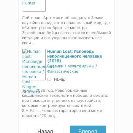
Лейтенант Артемис и её солдаты с Земли
случайно попадают в параллельный мир, где
обитают разнообразные монстры.
Закалённые бойцы оказываются в необычной
ситуации и вынуждены использовать все
свои...
Human Lost: Исповедь
неполноценного человека
(2019)
Боевики
/
Мультфильмы
/
Фантастические
HDRip
Токио, 2036 год. Революционные
медицинские технологии победили смерть:
при помощи внутренних наноустройств,
которые контролируются системой
S.H.E.L.L., человек гарантированно может
прожить 120 лет,...
Назад
Вперед