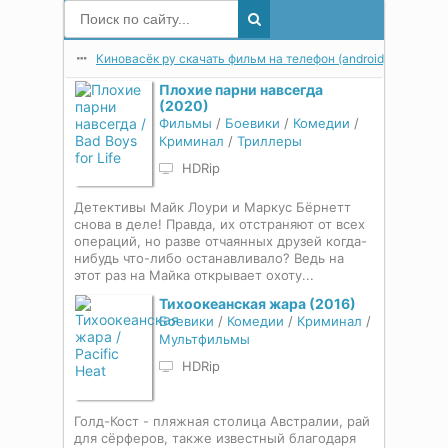
Киновасёк ру скачать фильм на телефон (android) в мп4 в 
Плохие парни навсегда
(2020)
Фильмы
/
Боевики
/
Комедии
/
Криминал
/
Триллеры
HDRip
Детективы Майк Лоури и Маркус Бёрнетт
снова в деле! Правда, их отстраняют от всех
операций, но разве отчаянных друзей когда-
нибудь что-либо останавливало? Ведь на
этот раз на Майка открывает охоту...
Тихоокеанская жара (2016)
Боевики
/
Комедии
/
Криминал
/
Мультфильмы
HDRip
Голд-Кост - пляжная столица Австралии, рай
для сёрферов, также известный благодаря