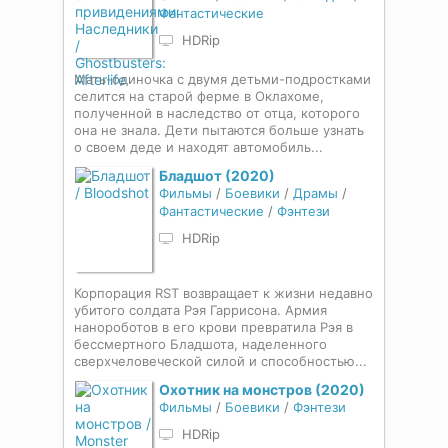
Фантастические
HDRip
Мать-одиночка с двумя детьми-подростками
селится на старой ферме в Оклахоме,
полученной в наследство от отца, которого
она не знала. Дети пытаются больше узнать
о своем деде и находят автомобиль...
Бладшот (2020)
Фильмы
/
Боевики
/
Драмы
/
Фантастические
/
Фэнтези
HDRip
Корпорация RST возвращает к жизни недавно
убитого солдата Рэя Гаррисона. Армия
нанороботов в его крови превратила Рэя в
бессмертного Бладшота, наделенного
сверхчеловеческой силой и способностью...
Охотник на монстров (2020)
Фильмы
/
Боевики
/
Фэнтези
HDRip