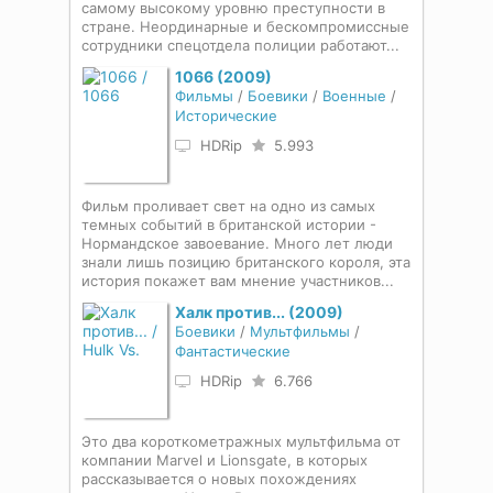
самому высокому уровню преступности в
стране. Неординарные и бескомпромиссные
сотрудники спецотдела полиции работают...
1066 (2009)
Фильмы
/
Боевики
/
Военные
/
Исторические
HDRip
5.993
Фильм проливает свет на одно из самых
темных событий в британской истории -
Нормандское завоевание. Много лет люди
знали лишь позицию британского короля, эта
история покажет вам мнение участников...
Халк против... (2009)
Боевики
/
Мультфильмы
/
Фантастические
HDRip
6.766
Это два короткометражных мультфильма от
компании Marvel и Lionsgate, в которых
рассказывается о новых похождениях