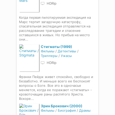
HDRip
Когда первая пилотируемая экспедиция на
Марс терпит загадочную катастрофу,
спасательная экспедиция отправляется на
расследование трагедии и спасение
оставшихся в живых. Но прибыв на место
они...
Стигматы (1999)
Фильмы
/
Детективы
/
Триллеры
/
Ужасы
HDRip
Фрэнки Пейдж живет спокойно, свободно и
беззаботно. И меньше всего ее беспокоят
вопросы о Боге. Все это в одночасье
меняется, когда ее поражают «стигматы» -
кровоточащие раны распятого Христа.
Вскоре...
Эрин Брокович (2000)
Фильмы
/
Биография
/
Драмы