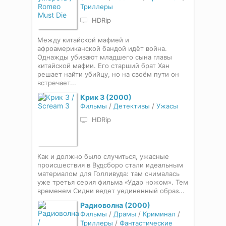
Триллеры
HDRip
Между китайской мафией и
афроамериканской бандой идёт война.
Однажды убивают младшего сына главы
китайской мафии. Его старший брат Хан
решает найти убийцу, но на своём пути он
встречает...
Крик 3 (2000)
Фильмы
/
Детективы
/
Ужасы
HDRip
Как и должно было случиться, ужасные
происшествия в Вудсборо стали идеальным
материалом для Голливуда: там снималась
уже третья серия фильма «Удар ножом». Тем
временем Сидни ведет уединенный образ...
Радиоволна (2000)
Фильмы
/
Драмы
/
Криминал
/
Триллеры
/
Фантастические