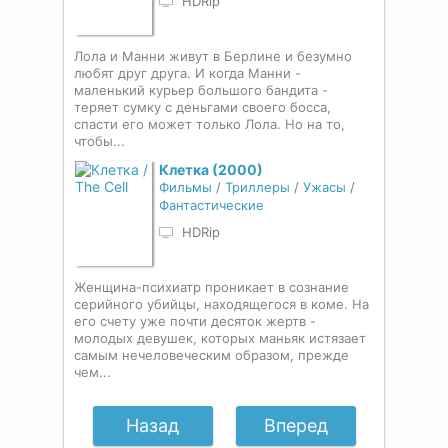
HDRip
Лола и Манни живут в Берлине и безумно
любят друг друга. И когда Манни -
маленький курьер большого бандита -
теряет сумку с деньгами своего босса,
спасти его может только Лола. Но на то,
чтобы...
Клетка (2000)
Фильмы
/
Триллеры
/
Ужасы
/
Фантастические
HDRip
Женщина-психиатр проникает в сознание
серийного убийцы, находящегося в коме. На
его счету уже почти десяток жертв -
молодых девушек, которых маньяк истязает
самым нечеловеческим образом, прежде
чем...
Назад
Вперед