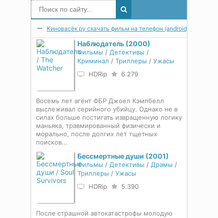
Киновасёк ру скачать фильм на телефон (android) в мп4 в 
Наблюдатель (2000)
Фильмы
/
Детективы
/
Криминал
/
Триллеры
/
Ужасы
HDRip
6.279
Восемь лет агент ФБР Джоел Кэмпбелл
выслеживал серийного убийцу. Однако не в
силах больше постигать извращенную логику
маньяка, травмированный физически и
морально, после долгих лет тщетных
поисков...
Бессмертные души (2001)
Фильмы
/
Детективы
/
Драмы
/
Триллеры
/
Ужасы
HDRip
5.390
После страшной автокатастрофы молодую