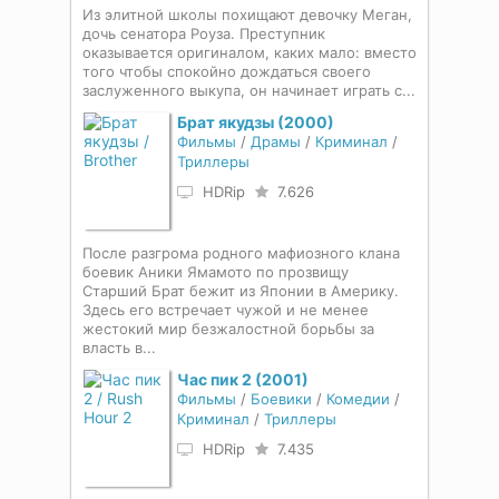
Из элитной школы похищают девочку Меган,
дочь сенатора Роуза. Преступник
оказывается оригиналом, каких мало: вместо
того чтобы спокойно дождаться своего
заслуженного выкупа, он начинает играть с...
Брат якудзы (2000)
Фильмы
/
Драмы
/
Криминал
/
Триллеры
HDRip
7.626
После разгрома родного мафиозного клана
боевик Аники Ямамото по прозвищу
Старший Брат бежит из Японии в Америку.
Здесь его встречает чужой и не менее
жестокий мир безжалостной борьбы за
власть в...
Час пик 2 (2001)
Фильмы
/
Боевики
/
Комедии
/
Криминал
/
Триллеры
HDRip
7.435