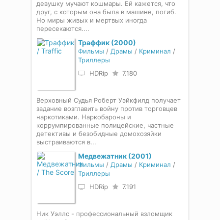
девушку мучают кошмары. Ей кажется, что
друг, с которым она была в машине, погиб.
Но миры живых и мертвых иногда
пересекаются....
Траффик (2000)
Фильмы
/
Драмы
/
Криминал
/
Триллеры
HDRip
7.180
Верховный Судья Роберт Уэйкфилд получает
задание возглавить войну против торговцев
наркотиками. Наркобароны и
коррумпированные полицейские, частные
детективы и безобидные домохозяйки
выстраиваются в...
Медвежатник (2001)
Фильмы
/
Драмы
/
Криминал
/
Триллеры
HDRip
7.191
Ник Уэллс - профессиональный взломщик