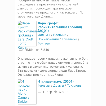
побережья Нью-Хэмпшира, чтобы
расследовать преступление столетней
давности, происходит трагическое
столкновение прошлого и настоящего. По
мере того, как Джин...
Лара Крофт:
Расхитительница гробниц
(2001)
Фильмы
/
Боевики
/
Приключения
/
Триллеры
/
Фэнтези
HDRip
6.846
Она владеет всеми видами рукопашного боя,
стреляет из любых видов оружия и способна
выжить в самых экстремальных условиях.
Эта девушка - дочь лорда, леди Лара Крофт.
Однажды под лестницей она...
И пришел паук (2001)
Фильмы
/
Драмы
/
Триллеры
HDRip
6.890