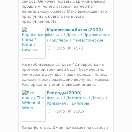
сейфов. Он хочет порвать с криминальным
прошлым, но его старый партнёр по
нелегальному бизнесу Макс вынуждает его
приступить к подготовке нового
преступления. На...
Королевская битва (2000)
Фильмы
/
Драмы
/
Приключения
/
Триллеры
/
Фантастические
HDRip
7.578
На необитаемом острове 42 подростка на
протяжении трёх дней будут безжалостно
уничтожать друг друга ради победы. Только
одному игроку разрешено вернуться живым.
Распорядитель этой зловещей игры -...
Вес воды (2000)
Фильмы
/
Детективы
/
Драмы
/
Криминал
/
Триллеры
HDRip
6.365
Когда фотограф Джин приезжает на остров у