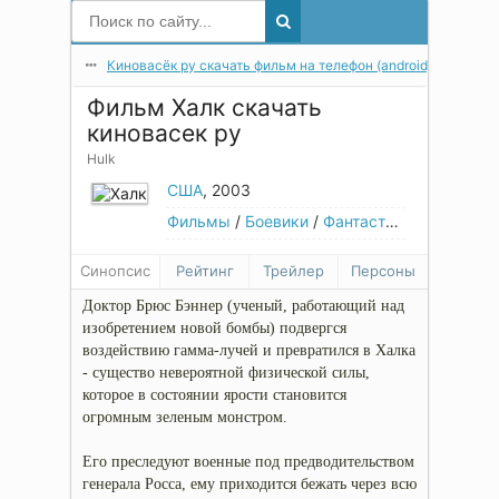
Киновасёк ру скачать фильм на телефон (android) в мп4 в 
Фильм Халк скачать
киновасек ру
Hulk
США
, 2003
Фильмы
/
Боевики
/
Фантастические
Синопсис
Рейтинг
Трейлер
Персоны
Доктор Брюс Бэннер (ученый, работающий над
изобретением новой бомбы) подвергся
воздействию гамма-лучей и превратился в Халка
- существо невероятной физической силы,
которое в состоянии ярости становится
огромным зеленым монстром.
Его преследуют военные под предводительством
генерала Росса, ему приходится бежать через всю