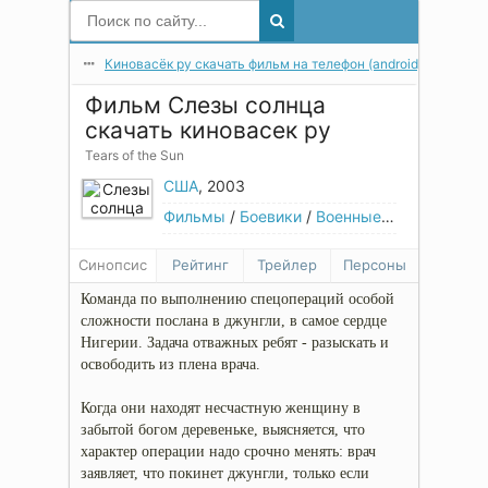
Киновасёк ру скачать фильм на телефон (android) в мп4 в 
Фильм Слезы солнца
скачать киновасек ру
Tears of the Sun
США
, 2003
Фильмы
/
Боевики
/
Военные
/
Драмы
/
Тр
Синопсис
Рейтинг
Трейлер
Персоны
Команда по выполнению спецопераций особой
сложности послана в джунгли, в самое сердце
Нигерии. Задача отважных ребят - разыскать и
освободить из плена врача.
Когда они находят несчастную женщину в
забытой богом деревеньке, выясняется, что
характер операции надо срочно менять: врач
заявляет, что покинет джунгли, только если