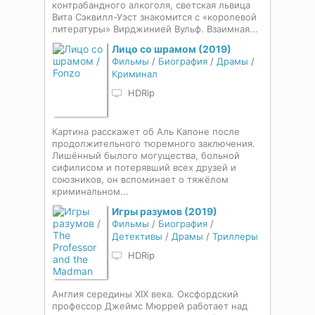
контрабандного алкоголя, светская львица
Вита Сэквилл-Уэст знакомится с «королевой
литературы» Вирджинией Вульф. Взаимная...
Лицо со шрамом (2019)
Фильмы
/
Биография
/
Драмы
/
Криминал
HDRip
Картина расскажет об Аль Капоне после
продолжительного тюремного заключения.
Лишённый былого могущества, больной
сифилисом и потерявший всех друзей и
союзников, он вспоминает о тяжёлом
криминальном...
Игры разумов (2019)
Фильмы
/
Биография
/
Детективы
/
Драмы
/
Триллеры
HDRip
Англия середины XIX века. Оксфордский
профессор Джеймс Мюррей работает над