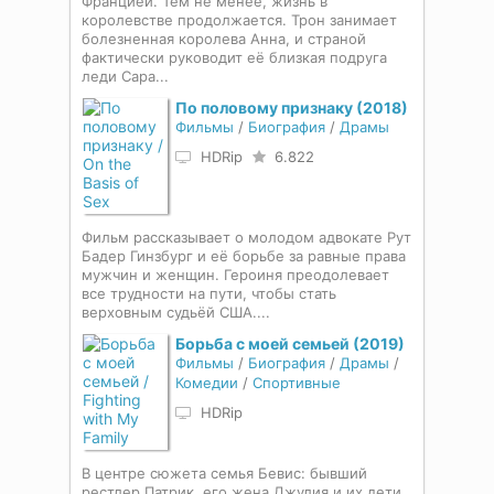
Францией. Тем не менее, жизнь в
королевстве продолжается. Трон занимает
болезненная королева Анна, и страной
фактически руководит её близкая подруга
леди Сара...
По половому признаку (2018)
Фильмы
/
Биография
/
Драмы
HDRip
6.822
Фильм рассказывает о молодом адвокате Рут
Бадер Гинзбург и её борьбе за равные права
мужчин и женщин. Героиня преодолевает
все трудности на пути, чтобы стать
верховным судьёй США....
Борьба с моей семьей (2019)
Фильмы
/
Биография
/
Драмы
/
Комедии
/
Спортивные
HDRip
В центре сюжета семья Бевис: бывший
рестлер Патрик, его жена Джулия и их дети