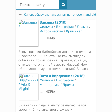
Киновасёк ру скачать фильм на телефон (android) в мп4 в 
Варавва (2019)
Фильмы
/
Биография
/
Драмы
/
Исторические
/
Криминал
HDRip
Всем знакома библейская история о смерти
и воскресении Христа. Но как выглядели
события с точки зрения Вараввы, убийцы,
отпущенного толпой вместо Иисуса? Чем
обернулось ему это помилование? Варавва...
Вита и Вирджиния (2018)
Фильмы
/
Биография
/
Мелодрамы
/
Драмы
HDRip
Зимой 1922 года, в эпоху разлагающейся
морали, блистательного джаза и