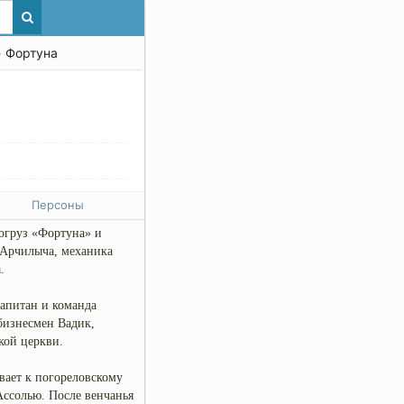
 Фортуна
Персоны
огруз «Фортуна» и
 Арчилыча, механика
.
капитан и команда
бизнесмен Вадик,
ской церкви.
вает к погореловскому
Ассолью. После венчанья