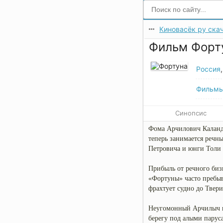
Киновасёк ру скач
Фильм Форту
Россия
Фильм
Синопсис
Фома Арчилович Каланда
теперь занимается речн
Петровича и юнги Толи 
Прибыль от речного бизн
«Фортуны» часто пребы
фрахтует судно до Твери
Неугомонный Арчилыч и 
берегу под алыми парус