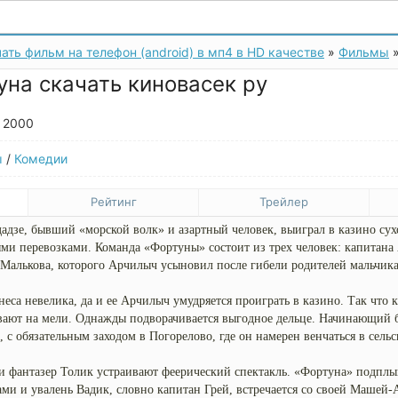
ать фильм на телефон (android) в мп4 в HD качестве
»
Фильмы
»
на скачать киновасек ру
, 2000
ы
/
Комедии
Рейтинг
Трейлер
дзе, бывший «морской волк» и азартный человек, выиграл в казино сух
ыми перевозками. Команда «Фортуны» состоит из трех человек: капитана
Малькова, которого Арчилыч усыновил после гибели родителей мальчика
еса невелика, да и ее Арчилыч умудряется проиграть в казино. Так что 
вают на мели. Однажды подворачивается выгодное дельце. Начинающий 
, с обязательным заходом в Погорелово, где он намерен венчаться в сель
фантазер Толик устраивают феерический спектакль. «Фортуна» подплы
ами и увалень Вадик, словно капитан Грей, встречается со своей Машей-