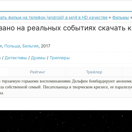
ать фильм на телефон (android) в мп4 в HD качестве
»
Фильмы
»
ано на реальных событиях скачать к
я
,
Польша
,
Бельгия
, 2017
ы
/
Детективы
/
Драмы
/
Триллеры
Рейтинг
Трейлер
 терзаемую горькими воспоминаниями Дельфин бомбардируют анонимк
ла собственной семьей. Писательница в творческом кризисе, ее парализуе
ва.