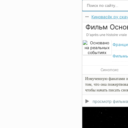
Киновасёк ру скач
Фильм Основ
D'après une histoire vraie
Франци
Фильм
Синопсис
Измученную фанатами и
том, что она пожертвова
чтобы начать писать сно
просмотр фильма