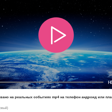
вано на реальных событиях mp4 на телефон андроид или план
овый)