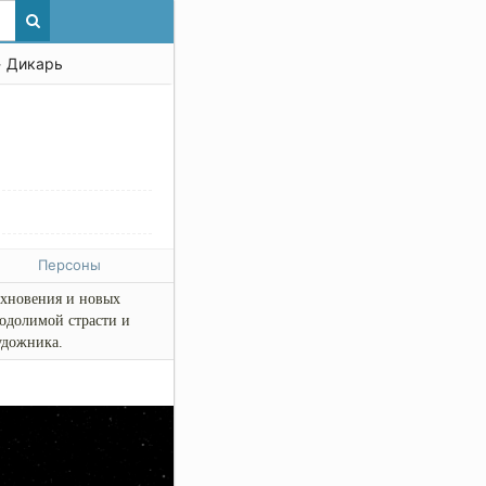
 Дикарь
Персоны
охновения и новых
еодолимой страсти и
удожника.