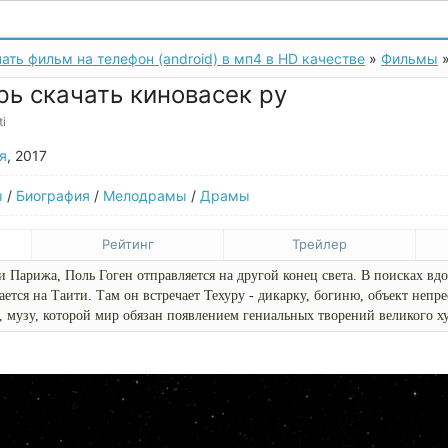
ать фильм на телефон (android) в мп4 в HD качестве
»
Фильмы
»
ь скачать киновасек ру
ti
я
, 2017
ы
/
Биография
/
Мелодрамы
/
Драмы
Рейтинг
Трейлер
и Парижа, Поль Гоген отправляется на другой конец света. В поисках вд
ется на Таити. Там он встречает Техуру - дикарку, богиню, объект непр
 музу, которой мир обязан появлением гениальных творений великого х