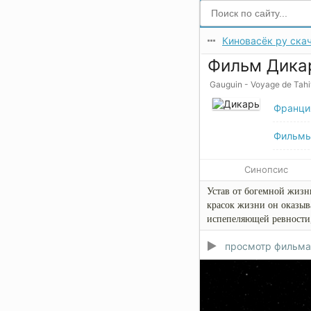
Киновасёк ру скач
Фильм Дикар
Gauguin - Voyage de Tahi
Франци
Фильм
Синопсис
Устав от богемной жизн
красок жизни он оказыва
испепеляющей ревности,
просмотр фильма