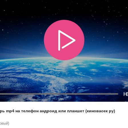
рь mp4 на телефон андроид или планшет (киновасек ру)
овый)